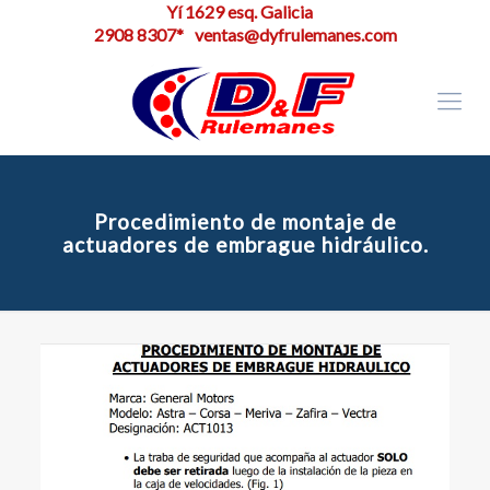
Yí 1629 esq. Galicia
2908 8307*
ventas@dyfrulemanes.com
Procedimiento de montaje de
actuadores de embrague hidráulico.