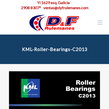
Yí 1629 esq. Galicia
2908 8307*
ventas@dyfrulemanes.com
KML-Roller-Bearings-C2013